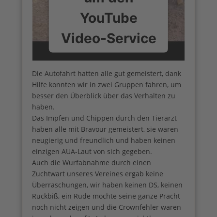
YouTube
Video-Service
zu laden!
Die Autofahrt hatten alle gut gemeistert, dank
Hilfe konnten wir in zwei Gruppen fahren, um
Wir verwenden einen Service
eines Drittanbieters, um
besser den Überblick über das Verhalten zu
Videoinhalte einzubetten.
haben.
Dieser Service kann Daten zu
Das Impfen und Chippen durch den Tierarzt
Ihren Aktivitäten sammeln.
haben alle mit Bravour gemeistert, sie waren
Bitte lesen Sie die Details
neugierig und freundlich und haben keinen
durch und stimmen Sie der
einzigen AUA-Laut von sich gegeben.
Nutzung des Service zu, um
Auch die Wurfabnahme durch einen
dieses Video anzusehen.
Zuchtwart unseres Vereines ergab keine
Überraschungen, wir haben keinen DS, keinen
Mehr Informationen
Rückbiß, ein Rüde möchte seine ganze Pracht
noch nicht zeigen und die Crownfehler waren
Akzeptieren