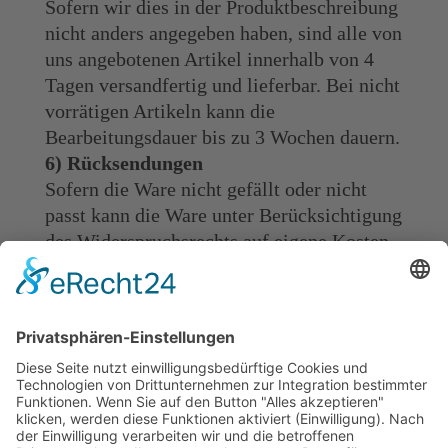
Sofern wir dies in der Produktbeschreibung
nicht anders angegeben haben, sind alle von
uns angebotenen Artikel innerhalb von 4
Tagen versandfertig und lieferbar. Bei nicht
vorrätigen Artikeln kann die
Bearbeitungsdauer bis zu 3 Wochen dauern.
6) Rücksendungen
Sofern die Ware nicht gefällt oder nicht
passt kann die Ware unter Berücksichtigung
des Widerspruchsrechts auf eigene Kosten
zurück gesandt werden. Wünscht der
Käufer einen Austausch, entstehen daraus
neue Kosten für den Versand Wurde die
Ware nachweislich falsch versandt,
entstehen bei der Austauschlieferung keine
weiteren Kosten. Wünscht der Käufer , dass
weitere Ware im Austauschpaket versandt